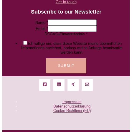
Get in touch
Subscribe to our Newsletter
Name
*
Email
*
DSGVO-Einverständnis
*
Ich willige ein, dass diese Website meine übermittelten
Informationen speichert, sodass meine Anfrage beantwortet
werden kann.
SUBMIT
Impressum
Datenschutzerklärung
Cookie-Richtlinie (EU)