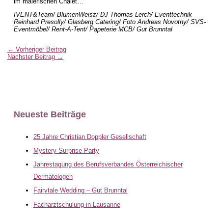
im malerischen Chalet…
IVENT&Team/
BlumenWeisz/ DJ Thomas Lerch/ Eventtechnik
Reinhard Presolly/ Glasberg Catering/ Foto Andreas Novotny/ SVS-
Eventmöbel/ Rent-A-Tent/ Papeterie MCB/ Gut Brunntal
←
Vorheriger Beitrag
Nächster Beitrag
→
Neueste Beiträge
25 Jahre Christian Doppler Gesellschaft
Mystery Surprise Party
Jahrestagung des Berufsverbandes Österreichischer
Dermatologen
Fairytale Wedding – Gut Brunntal
Facharztschulung in Lausanne